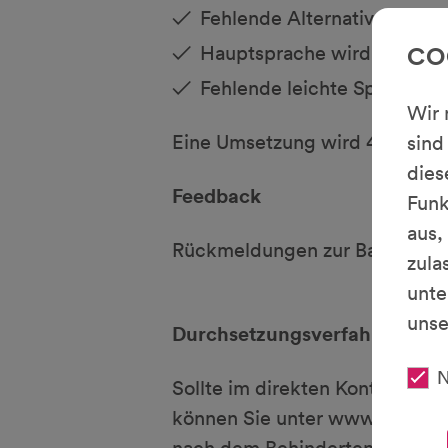
Fehlende Alternative für k
Hauptsprache wird nicht a
CO
Fehlende leichte Sprache 
Wir 
Eine Umsetzung wird 4. Quartal
sind
dies
Feedback
Funk
aus,
Rückmeldungen zur Barrierefre
zula
unte
uns
Durchsetzungsverfahren
N
Sollte im direkten Kontakt mi
können Sie unter www.schlicht