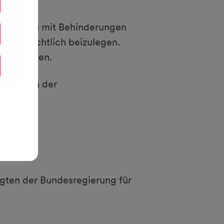
 Menschen mit Behinderungen
ußergerichtlich beizulegen.
ltet werden.
en Seiten der
gten der Bundesregierung für