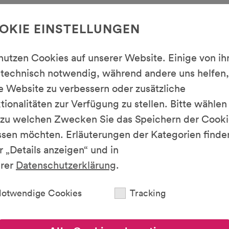
omplexe Zeigergesten
ngegeben
OKIE EINSTELLUNGEN
und Gebärdensprache
nutzen Cookies auf unserer Website. Einige von i
 2025 – 1. Quartal 2026 angestrebt.
 technisch notwendig, während andere uns helfen,
e Website zu verbessern oder zusätzliche
tionalitäten zur Verfügung zu stellen. Bitte wählen
 zu welchen Zwecken Sie das Speichern der Cooki
iheit dieser Website können Sie an
116117support(a
ssen möchten. Erläuterungen der Kategorien finde
r „Details anzeigen“ und in
erer
Datenschutzerklärung
.
otwendige Cookies
Tracking
t KBV und kv.digital GmbH keine zufriedenstellen
ungsstelle-bgg.de einen Antrag auf Einleitung ei