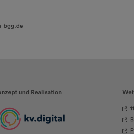
le-bgg.de
nzept und Realisation
Weit
1
B
P