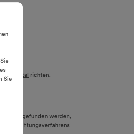
hnen
 Sie
es
t)kv.digital
richten.
n Sie
de Lösung gefunden werden,
nes Schlichtungsverfahrens