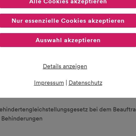
llungsgesetz (BGG) stellen.
Alle Cookies akzeptieren
 16 BGG hat die Aufgabe, Streitigkeiten zwischen
Nur essenzielle Cookies akzeptieren
undes, insbesondere zum Thema Barrierefreiheit, a
 kostenlos. Es muss kein Rechtsbeistand eingescha
Auswahl akzeptieren
Verfahren und der Antragstellung finden Sie auf d
Details anzeigen
Impressum
|
Datenschutz
ehindertengleichstellungsgesetz bei dem Beauftra
t Behinderungen